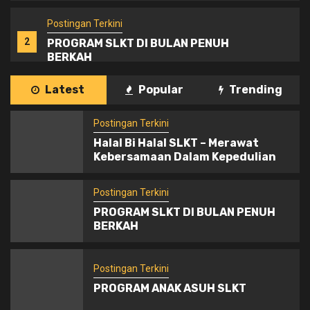
Postingan Terkini
2
PROGRAM SLKT DI BULAN PENUH
BERKAH
Latest
Popular
Trending
Postingan Terkini
3
PROGRAM ANAK ASUH SLKT
Postingan Terkini
Halal Bi Halal SLKT – Merawat
Kebersamaan Dalam Kepedulian
Postingan Terkini
4
Ada Apa di Hari Jadi Kabupaten Tegal
Postingan Terkini
ke-424 Tahun 2025
PROGRAM SLKT DI BULAN PENUH
BERKAH
Postingan Terkini
5
NPCI Kab.Tegal adakan Talent
Postingan Terkini
Scouting Disabilitas
PROGRAM ANAK ASUH SLKT