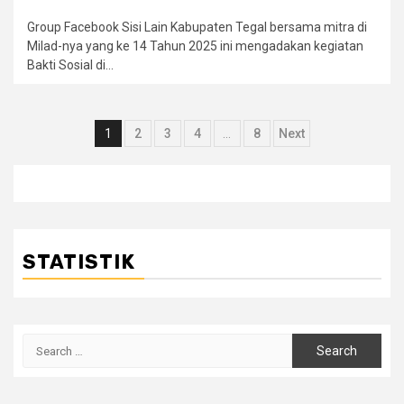
Group Facebook Sisi Lain Kabupaten Tegal bersama mitra di
Milad-nya yang ke 14 Tahun 2025 ini mengadakan kegiatan
Bakti Sosial di...
Posts
1
2
3
4
…
8
Next
navigation
STATISTIK
Search
for: